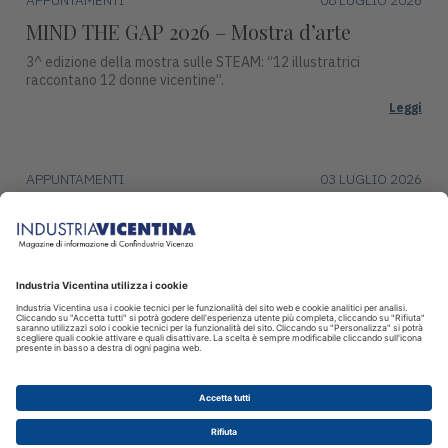
MIND THE GAP 2026 – Mostra d’arte
3^ edizione della mostra sulle STEAM: “12 illustratrici
raccontano 12 donne vicentine”.
Leggi
APPUNTAMENTI
03 LUGLIO 2026
Premio Campiello ad Asiago
Mercoledì 15 luglio, alle ore 17:30, Piazza Duomo ad Asiago
ospiterà una tappa del ciclo di incontri con gli autori finalisti del
Premio Campiello.
Leggi
© 2026 INDUSTRIA VICENTINA - Editore I.P.I srl, Piazza Castello 3
Vicenza - CF e P.IVA 00341780245 - Reg. Trib. Vicenza 431 del