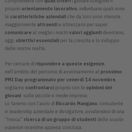
Comprendere con
quali criteri
i giovani scelgono il
proprio
orientamento lavorativo
, individuare quali sono
le
caratteristiche aziendali
che da loro sono ritenute
maggiormente
attraenti
e attrezzarsi per saper
comunicare
al meglio i nostri
valori aggiunti
diventano,
oggi,
obiettivi essenziali
per la crescita e lo sviluppo
delle nostre realtà.
Per cercare di
rispondere a queste esigenze
,
nell’ambito del percorso di avvicinamento al
prossimo
PMI Day programmato per venerdì 14 novembre
,
vogliamo
confrontarci
proprio con le
opinioni dei
giovani
sulle piccole e medie imprese.
Lo faremo con l’aiuto di
Riccardo Mangano
, consulente
in leadership aziendale e divulgatore, avvalendoci di una
“fresca”
ricerca di un gruppo di studenti
delle scuole
superiori vicentine appena conclusa.