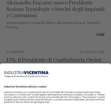
Alessandro Fracasso nuovo Presidente
Sezione Tecnologie e Servizi degli Impianti
e Costruzioni
Vicepresidente Leonardo Detto; Alessandro Riva al Comitato
Piccola.
Leggi
ECONOMIA
20 LUGLIO 2026
ETS, il Presidente di Confindustria Orsini:
"Revisione marginale, condanna l’industria
europea"
Continueremo ad impegnarci per difendere la produzione,
l’occupazione e la sovranità europea.
Leggi