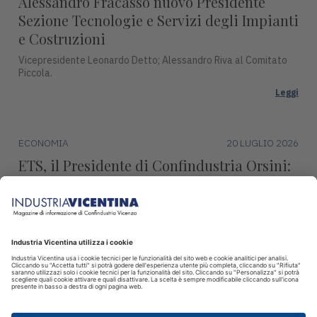
Alessandro Fracasso nuovo Presidente
Sezione Tecnologie e Servizi degli Impianti
e Costruzioni
Vicepresidente Leonardo Detto; Alessandro Riva al Comitato
Piccola.
Leggi
ECONOMIA
20 LUGLIO 2026
ETS, il Presidente di Confindustria Orsini:
"Revisione marginale, condanna l’industria
europea"
Continueremo ad impegnarci per difendere la produzione,
l’occupazione e la sovranità europea.
Leggi