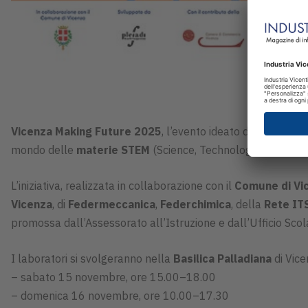
Vicenza Making Future 2025
, l’evento ideato da
Confindus
mondo delle
materie STEM
(Science, Technology, Engineer
L’iniziativa, realizzata in collaborazione con il
Comune di Vi
Vicenza
, di
Federmeccanica
,
Federchimica
, della
Rete IT
promossa dall’Assessorato all’Istruzione e dall’Ufficio Scola
I laboratori si svolgeranno nella
Basilica Palladiana
di Vice
– sabato 15 novembre, ore 15.00–18.00
– domenica 16 novembre, ore 10.00–17.30