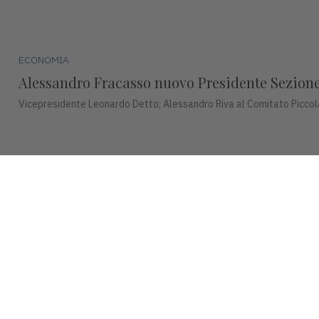
ECONOMIA
Alessandro Fracasso nuovo Presidente Sezione 
Vicepresidente Leonardo Detto; Alessandro Riva al Comitato Piccol
ECONOMIA
ETS, il Presidente di Confindustria Orsini: "R
Continueremo ad impegnarci per difendere la produzione, l’occupazi
© 2026 INDUSTRIA VICENTINA - Editore I.P.I srl