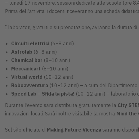
– lunedì 17 novembre, sessioni dedicate alle scuole (ore 8.4
Prima dell’attività, i docenti riceveranno una scheda didattic
I laboratori, gratuiti e su prenotazione, avranno la durata di
Circuiti elettrici
(6–8 anni)
Astrolab
(6–8 anni)
Chemical bar
(8–10 anni)
Meccanicart
(8–10 anni)
Virtual world
(10–12 anni)
Roboavventura
(10–12 anni) – a cura del Dipartimento di
Speed Lab – Sfida la pista!
(10–12 anni) – laboratorio d
Durante l’evento sarà distribuita gratuitamente la
City ST
innovazioni locali. Sarà inoltre visitabile la mostra
Mind the
Sul sito ufficiale di
Making Future Vicenza
saranno disponib