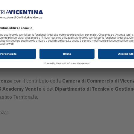
tria Vicenza
e sviluppato da
Pleiadi
, torna con un’edizione ri
ing and Mathematics).
cenza
, con il contributo della
Camera di Commercio di Vicen
S Academy Veneto
e del
Dipartimento di Tecnica e Gestione
stico Territoriale.
nza: