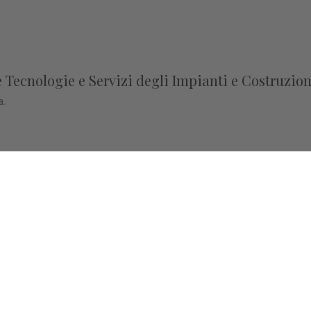
Tecnologie e Servizi degli Impianti e Costruzion
a.
evisione marginale, condanna l’industria europea
one e la sovranità europea.
, Piazza Castello 3 Vicenza - CF e P.IVA 00341780245 - Reg. Trib. Vicen