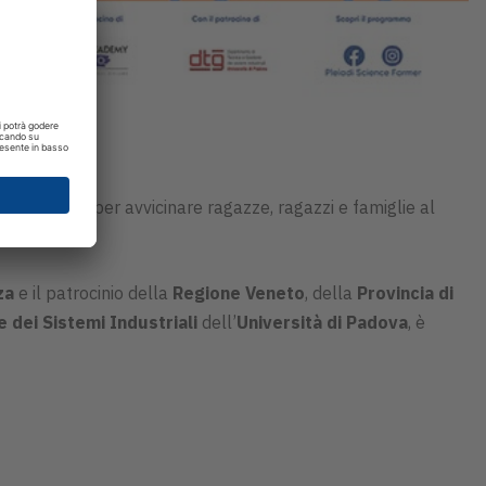
cca di novità per avvicinare ragazze, ragazzi e famiglie al
za
e il patrocinio della
Regione Veneto
, della
Provincia di
 dei Sistemi Industriali
dell’
Università di Padova
, è