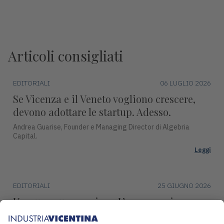
Articoli consigliati
EDITORIALI
06 LUGLIO 2026
Se Vicenza e il Veneto vogliono crescere,
devono adottare le startup. Adesso.
Andrea Guarise, Founder e Managing Director di Algebria
Capital.
Leggi
EDITORIALI
25 GIUGNO 2026
Un nuovo umanesimo. L’esasperazione
della tecnologia per restituire centralità