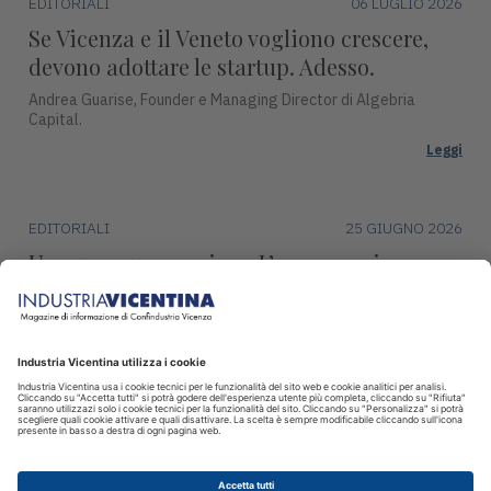
EDITORIALI
06 LUGLIO 2026
Se Vicenza e il Veneto vogliono crescere,
devono adottare le startup. Adesso.
Andrea Guarise, Founder e Managing Director di Algebria
Capital.
Leggi
EDITORIALI
25 GIUGNO 2026
Un nuovo umanesimo. L’esasperazione
della tecnologia per restituire centralità
all’uomo.
Livio Gemmo, CEO Livio Gemmo srl.
Leggi