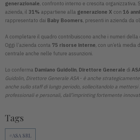
generazionale
, confronto interno e crescita organizzativa. S
azienda, il
31%
appartiene alla
generazione X
con
16 anni
rappresentato dai
Baby Boomers
, presenti in azienda da o
A completare il quadro contribuiscono anche i numeri della 
Oggi l’azienda conta
75 risorse interne
, con un’età media 
centrale anche nelle future assunzioni.
Lo conferma
Damiano Guidolin
,
Direttore Generale
di
AS
Guidolin, Direttore Generale ASA
-
è anche strategicamente f
anche sullo staff di lungo periodo, sollecitandolo a mettersi i
professionali e personali, dall’imprinting fortemente innova
Tags
#ASA SRL