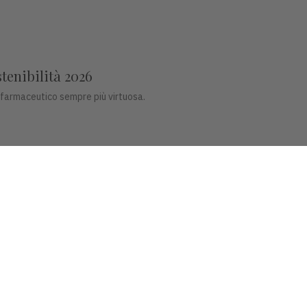
stenibilità 2026
 farmaceutico sempre più virtuosa.
co del futuro
ligenti per il settore dentale.
, Piazza Castello 3 Vicenza - CF e P.IVA 00341780245 - Reg. Trib. Vicen