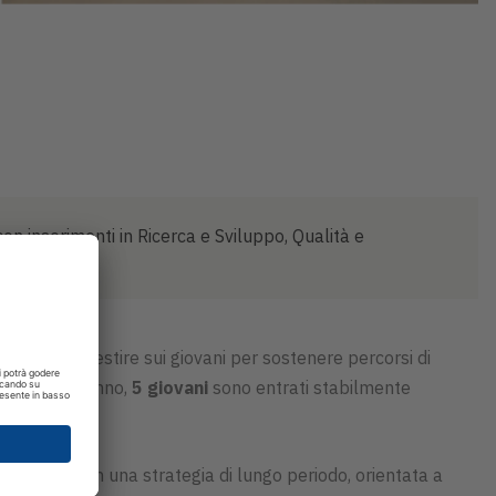
con inserimenti in Ricerca e Sviluppo, Qualità e
ntinua a investire sui giovani per sostenere percorsi di
nell’ultimo anno,
5 giovani
sono entrati stabilmente
si inserisce in una strategia di lungo periodo, orientata a