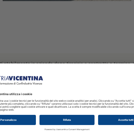
ti stabilmente in azienda dopo tirocinio o contratto a termine, 
spositivi laser e magneto per il settore umano e veterinario, co
novativo. Su
75 dipendenti
, oltre il
10%
ha meno di 30 anni e, 
tempo determinato.
ualità e Regolatorio
,
Produzione
e
Acquisti
. Una scelta che 