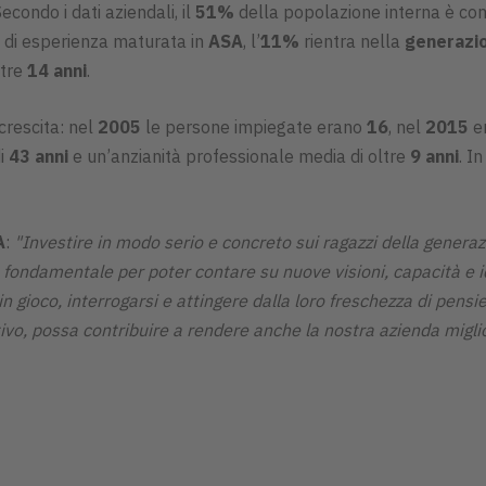
econdo i dati aziendali, il
51%
della popolazione interna è c
di esperienza maturata in
ASA
, l’
11%
rientra nella
generazi
ltre
14 anni
.
crescita: nel
2005
le persone impiegate erano
16
, nel
2015
e
di
43 anni
e un’anzianità professionale media di oltre
9 anni
. I
A
:
"Investire in modo serio e concreto sui ragazzi della generaz
ondamentale per poter contare su nuove visioni, capacità e id
n gioco, interrogarsi e attingere dalla loro freschezza di pensie
tivo, possa contribuire a rendere anche la nostra azienda migli