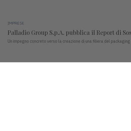
IMPRESE
Palladio Group S.p.A. pubblica il Report di So
Un impegno concreto verso la creazione di una filiera del packaging
IMPRESE
DentalArt presenta ZERO per lo studio dentisti
La soluzione integra design, funzionalità avanzate e tecnologie intel
© 2026 INDUSTRIA VICENTINA - Editore I.P.I srl