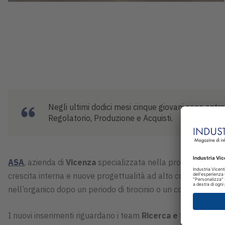
Negli ultimi dodici mesi cinque giovani sono entra
Regolatorio, Produzione e Acquisti.
ASA
, azienda di
Vicenza
specializzata nella produzione di di
crescita interna e nuove progettualità ad alto contenuto in
nell’organico dopo un periodo di tirocinio o un contratto a 
I nuovi inserimenti riguardano i team
Ricerca e Sviluppo
,
Q