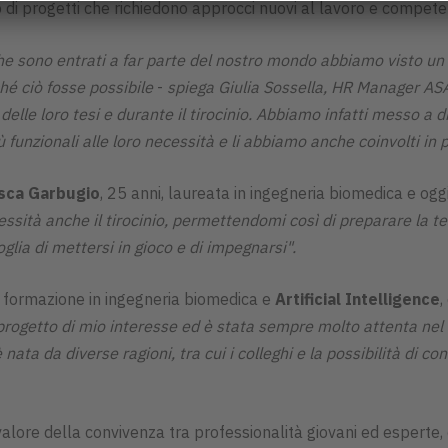
 di progetti che richiedono approcci nuovi al lavoro e competen
he sono entrati a far parte del nostro mondo abbiamo visto un
hé ciò fosse possibile
-
spiega Giulia Sossella, HR Manager AS
delle loro tesi e durante il tirocinio. Abbiamo infatti messo a d
funzionali alle loro necessità e li abbiamo anche coinvolti in p
sca Garbugio
, 25 anni, laureata in ingegneria biomedica e ogg
essità anche il tirocinio, permettendomi così di preparare la te
glia di mettersi in gioco e di impegnarsi".
n formazione in ingegneria biomedica e
Artificial Intelligence
,
 progetto di mio interesse ed è stata sempre molto attenta ne
ata da diverse ragioni, tra cui i colleghi e la possibilità di co
valore della convivenza tra professionalità giovani ed esperte