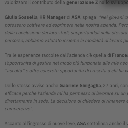
valorizzare il contributo della
generazione Z
nello sviluppo
Giulia Sossella
,
HR Manager
di
ASA
, spiega:
"Nei giovani c
potessero coltivare ed esprimere nella nostra azienda. Perc
della conclusione dei loro studi, supportandoli nella stesura 
percorso, abbiamo valutato insieme le modalità di lavoro più 
Tra le esperienze raccolte dall’azienda c’è quella di
France
l’opportunità di gestire nel modo più funzionale alle mie nec
“ascolta” e offre concrete opportunità di crescita a chi ha vo
Dello stesso avviso anche
Gabriele Sinigaglia
, 27 anni, co
efficace perché l’azienda mi ha permesso di lavorare su un
direttamente in sede. La decisione di chiedere di rimanere è n
competenze".
Accanto all’ingresso di nuove leve,
ASA
sottolinea anche il 