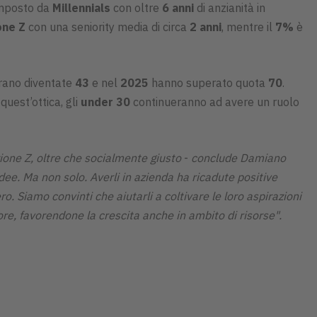
omposto da
Millennials
con oltre
6 anni
di anzianità in
one Z
con una seniority media di circa
2 anni
, mentre il
7%
è
rano diventate
43
e nel
2025
hanno superato quota
70
.
n quest’ottica, gli
under 30
continueranno ad avere un ruolo
ione Z, oltre che socialmente giusto
-
conclude Damiano
ee. Ma non solo. Averli in azienda ha ricadute positive
ro. Siamo convinti che aiutarli a coltivare le loro aspirazioni
ore, favorendone la crescita anche in ambito di risorse".