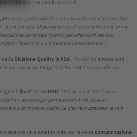
ze nell’uso di strumenti innovativi.
 potenziale professionale e umano reale che ci piacerebbe
A
-
in alcuni casi, abbiamo deciso di sostenerli anche prima
isposizione personale interno per affiancarli nel loro
rogetti rilevanti in cui potessero sperimentarsi".
i nella
Divisione Quality
di
ASA
:
"In ASA mi è stata data
si e laurearmi nei tempi stabiliti. ASA è un’azienda che
 oggi nel dipartimento
R&D
:
"Il tirocinio in ASA è stato
l seguirmi, ad esempio permettendomi di studiare
ntinuare a lavorare su iniziative che valorizzassero le mie
, considerata un elemento utile per favorire
contaminazione