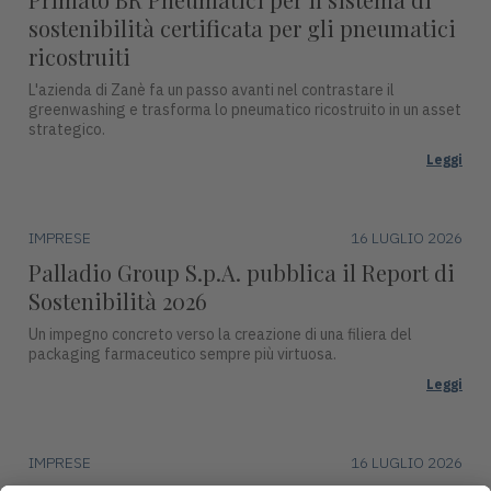
sostenibilità certificata per gli pneumatici
ricostruiti
L'azienda di Zanè fa un passo avanti nel contrastare il
greenwashing e trasforma lo pneumatico ricostruito in un asset
strategico.
Leggi
IMPRESE
16 LUGLIO 2026
Palladio Group S.p.A. pubblica il Report di
Sostenibilità 2026
Un impegno concreto verso la creazione di una filiera del
packaging farmaceutico sempre più virtuosa.
Leggi
IMPRESE
16 LUGLIO 2026