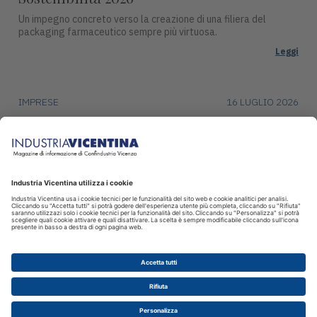
Un impegno concreto verso la creazione di una filiera del
packaging farmaceutico sempre più virtuosa.
Leggi
IMPRESE
16 LUGLIO 2026
DentalArt presenta ZERO per lo studio
dentistico del futuro
La soluzione integra design, funzionalità avanzate e tecnologie
intelligenti per il settore dentale.
Leggi
© 2026 INDUSTRIA VICENTINA - Editore I.P.I srl, Piazza Castello 3
Vicenza - CF e P.IVA 00341780245 - Reg. Trib. Vicenza 431 del
12.2.1982 - Dir. resp. Simone Sinico