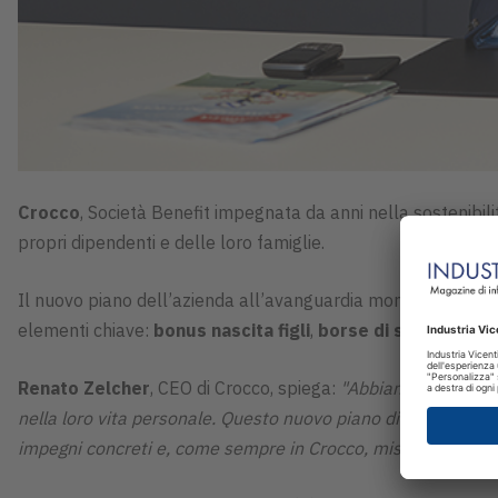
Crocco
, Società Benefit impegnata da anni nella sostenibi
propri dipendenti e delle loro famiglie.
Il nuovo piano dell’azienda all’avanguardia mondiale nel pac
elementi chiave:
bonus nascita figli
,
borse di studio per i 
Renato Zelcher
, CEO di Crocco, spiega:
"Abbiamo sempre cre
nella loro vita personale. Questo nuovo piano di welfare rifl
impegni concreti e, come sempre in Crocco, misurabili".