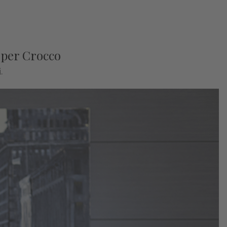
e per Crocco
.