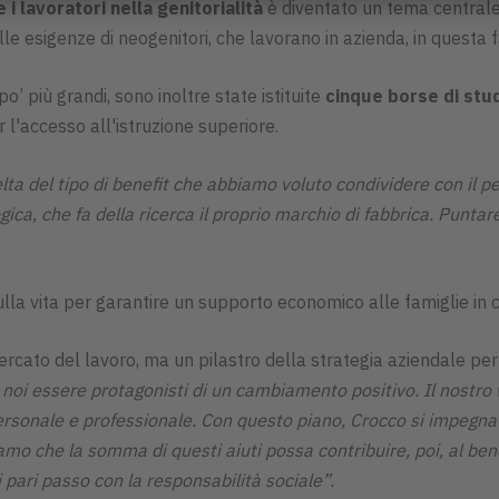
i lavoratori nella genitorialità
è diventato un tema centrale
lle esigenze di neogenitori, che lavorano in azienda, in questa 
’ più grandi, sono inoltre state istituite
cinque borse di stud
 l'accesso all'istruzione superiore.
ta del tipo di benefit che abbiamo voluto condividere con il pe
ica, che fa della ricerca il proprio marchio di fabbrica. Puntar
sulla vita per garantire un supporto economico alle famiglie in c
mercato del lavoro, ma un pilastro della strategia aziendale p
 noi essere protagonisti di un cambiamento positivo. Il nostro w
personale e professionale. Con questo piano, Crocco si impegna
amo che la somma di questi aiuti possa contribuire, poi, al be
pari passo con la responsabilità sociale”.