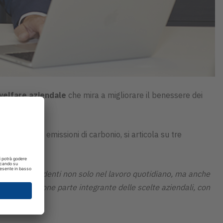
welfare aziendale
che mira a migliorare il benessere dei
one delle emissioni di carbonio, si articola su tre
propri dipendenti non solo nel lavoro quotidiano, ma anche
e delle persone parte integrante delle scelte aziendali, con