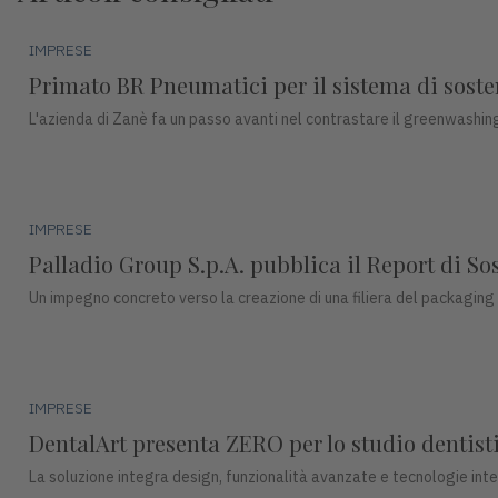
IMPRESE
Primato BR Pneumatici per il sistema di sosteni
L'azienda di Zanè fa un passo avanti nel contrastare il greenwashing
IMPRESE
Palladio Group S.p.A. pubblica il Report di So
Un impegno concreto verso la creazione di una filiera del packaging
IMPRESE
DentalArt presenta ZERO per lo studio dentisti
La soluzione integra design, funzionalità avanzate e tecnologie intel