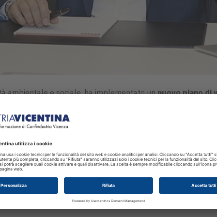
lità ambientale e sociale, ha implementato un
nuovo piano di 
kaging con materiale da riciclo, compostabile e con compensazi
figli dei dipendenti
e
assicurazione sulla vita
.
duto che un'azienda debba fare la sua parte nel sostenere i 
ette la nostra visione di impresa responsabile, dove il benesser