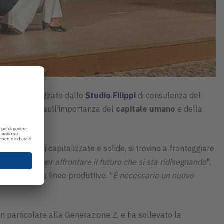
contro organizzato dallo
Studio Filippi
di consulenza del
s particolare sull'importanza del
capitale umano
e della
ndo oggi più capitalizzate e solide, si trovino a fronteggiare
essenziali per affrontare il futuro che si sta ridisegnando
",
 funzione le linee produttive. "
È necessario un nuovo
in particolare alla Generazione Z, e ha sollevato la