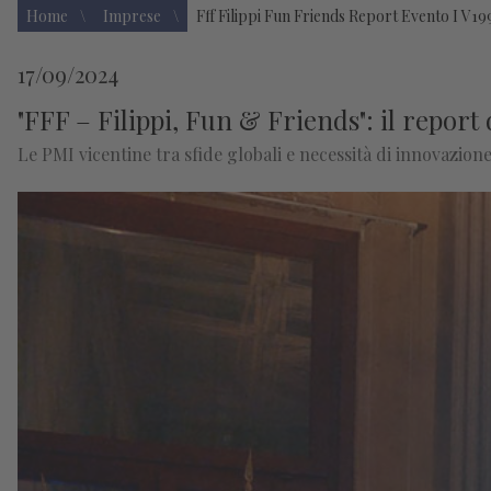
Home
Imprese
Fff Filippi Fun Friends Report Evento I V19
17/09/2024
"FFF – Filippi, Fun & Friends": il report 
Le PMI vicentine tra sfide globali e necessità di innovazione