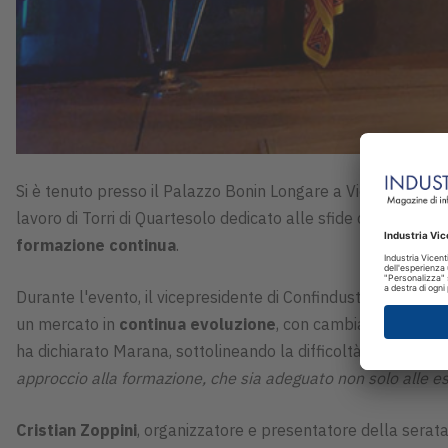
Si è tenuto presso il Palazzo Bonin Longare a Vicenza, il 5 
lavoro di Torri di Quartesolo dedicato alle sfide contempor
formazione continua
.
Durante l'evento, il vicepresidente di Confindustria Vicenza
un mercato in
continua evoluzione
, con cambiamenti signif
ha dichiarato Marana, sottolineando la difficoltà nel reperi
approccio alla formazione, che sia adeguato non solo alle 
Cristian Zoppini
, organizzatore e presentatore della serata,