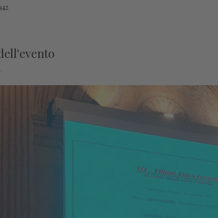
942
dell'evento
.