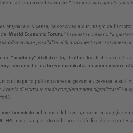
alenti all'interno delle aziende. "
Partiamo dal capitale umano 
a originaria di Vicenza, ha condiviso alcuni insight dall’ambito 
i del
World Economic Forum
. "
In questo contesto, l'importanz
alia offre diverse possibilità di finanziamento per sostenere qu
reare
"academy" di distretto
, strutture locali che raccolgano
emy, con una durata breve ma mirata, possono essere alt
, in cui l'esperto può imparare dai giovani e viceversa, e sull'i
n Premio di Monza in modo completamente digitalizzato
" ha s
dità"
.
sione femminile
nel mondo del lavoro, con un incoraggiamento
STEM
. Infine, si è parlato della possibilità di reclutare profes