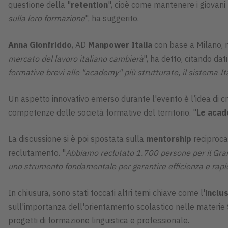
questione della "
retention
", cioè come mantenere i giovani t
sulla loro formazione
", ha suggerito.
Anna Gionfriddo
, AD
Manpower Italia
con base a Milano, m
mercato del lavoro italiano cambierà
", ha detto, citando dat
formative brevi alle "academy" più strutturate, il sistema It
Un aspetto innovativo emerso durante l'evento è l’idea di c
competenze delle società formative del territorio. "
Le acad
La discussione si è poi spostata sulla
mentorship
reciproca
reclutamento. "
Abbiamo reclutato 1.700 persone per il Gra
uno strumento fondamentale per garantire efficienza e rapi
In chiusura, sono stati toccati altri temi chiave come l'
inclu
sull'importanza dell'orientamento scolastico nelle materie
progetti di formazione linguistica e professionale.