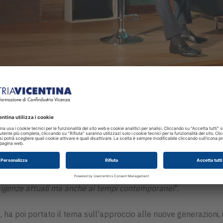
settembre 2024, l'evento "
FFF – Filippi, Fun & Friends
", un in
anee delle piccole e medie imprese (PMI) italiane, con un focu
Armido Marana
ha evidenziato come le aziende locali, pur esse
icativi che si susseguono ogni sei mesi. "
Le risorse umane sono 
re competenze tecniche intermedie, necessarie per mantenere in
esigenze attuali ma anche ai tempi contemporanei
".
 ha poi portato il tema sull'approccio alle nuove generazioni, 