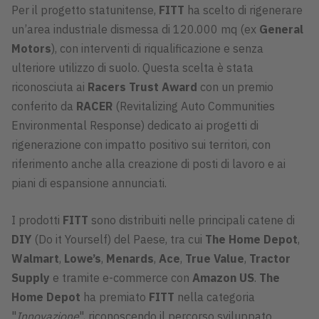
Per il progetto statunitense,
FITT
ha scelto di rigenerare
un’area industriale dismessa di 120.000 mq (ex
General
Motors
), con interventi di riqualificazione e senza
ulteriore utilizzo di suolo. Questa scelta è stata
riconosciuta ai
Racers Trust Award
con un premio
conferito da
RACER
(Revitalizing Auto Communities
Environmental Response) dedicato ai progetti di
rigenerazione con impatto positivo sui territori, con
riferimento anche alla creazione di posti di lavoro e ai
piani di espansione annunciati.
I prodotti
FITT
sono distribuiti nelle principali catene di
DIY
(Do it Yourself) del Paese, tra cui
The Home Depot
,
Walmart
,
Lowe’s
,
Menards
,
Ace
,
True Value
,
Tractor
Supply
e tramite e-commerce con
Amazon US
.
The
Home Depot
ha premiato
FITT
nella categoria
"
Innovazione
", riconoscendo il percorso sviluppato