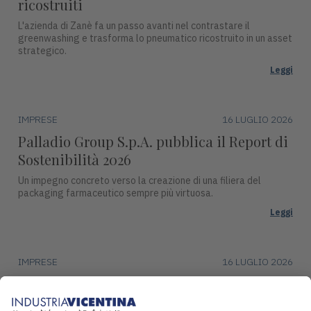
ricostruiti
L'azienda di Zanè fa un passo avanti nel contrastare il
greenwashing e trasforma lo pneumatico ricostruito in un asset
strategico.
Leggi
IMPRESE
16 LUGLIO 2026
Palladio Group S.p.A. pubblica il Report di
Sostenibilità 2026
Un impegno concreto verso la creazione di una filiera del
packaging farmaceutico sempre più virtuosa.
Leggi
IMPRESE
16 LUGLIO 2026
DentalArt presenta ZERO per lo studio
dentistico del futuro