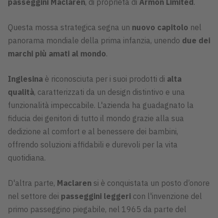
passeggini Maclaren
, di proprietà di
Armon Limited
.
Questa mossa strategica segna un
nuovo capitolo
nel
panorama mondiale della prima infanzia, unendo
due dei
marchi più amati al mondo
.
Inglesina
è riconosciuta per i suoi prodotti di
alta
qualità
, caratterizzati da un design distintivo e una
funzionalità impeccabile. L'azienda ha guadagnato la
fiducia dei genitori di tutto il mondo grazie alla sua
dedizione al comfort e al benessere dei bambini,
offrendo soluzioni affidabili e durevoli per la vita
quotidiana.
D'altra parte,
Maclaren
si è conquistata un posto d’onore
nel settore dei
passeggini leggeri
con l'invenzione del
primo passeggino piegabile, nel 1965 da parte del