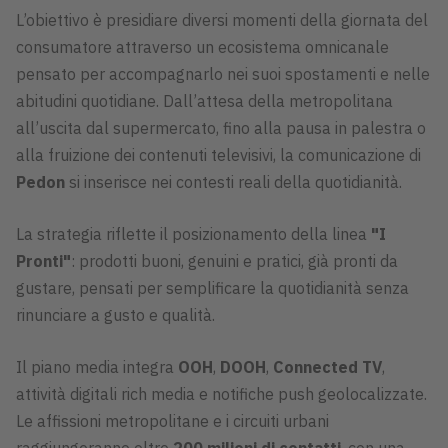
L’obiettivo è presidiare diversi momenti della giornata del
consumatore attraverso un ecosistema omnicanale
pensato per accompagnarlo nei suoi spostamenti e nelle
abitudini quotidiane. Dall’attesa della metropolitana
all’uscita dal supermercato, fino alla pausa in palestra o
alla fruizione dei contenuti televisivi, la comunicazione di
Pedon
si inserisce nei contesti reali della quotidianità.
La strategia riflette il posizionamento della linea
"I
Pronti"
: prodotti buoni, genuini e pratici, già pronti da
gustare, pensati per semplificare la quotidianità senza
rinunciare a gusto e qualità.
Il piano media integra
OOH
,
DOOH
,
Connected TV
,
attività digitali rich media e notifiche push geolocalizzate.
Le affissioni metropolitane e i circuiti urbani
raggiungeranno oltre
200 milioni di contatti
, con una