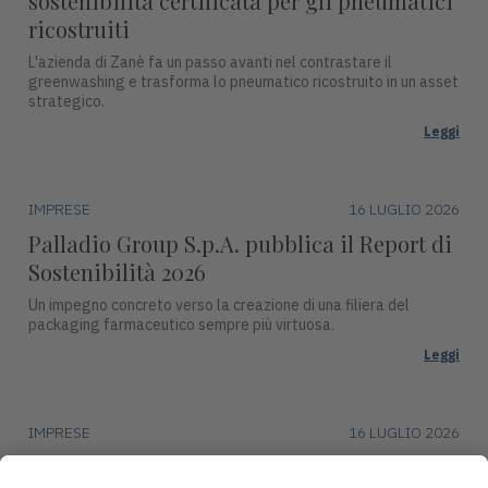
sostenibilità certificata per gli pneumatici
ricostruiti
L'azienda di Zanè fa un passo avanti nel contrastare il
greenwashing e trasforma lo pneumatico ricostruito in un asset
strategico.
Leggi
IMPRESE
16 LUGLIO 2026
Palladio Group S.p.A. pubblica il Report di
Sostenibilità 2026
Un impegno concreto verso la creazione di una filiera del
packaging farmaceutico sempre più virtuosa.
Leggi
IMPRESE
16 LUGLIO 2026
DentalArt presenta ZERO per lo studio