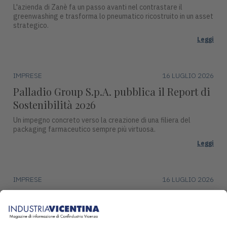
L'azienda di Zanè fa un passo avanti nel contrastare il
greenwashing e trasforma lo pneumatico ricostruito in un asset
strategico.
Leggi
IMPRESE
16 LUGLIO 2026
Palladio Group S.p.A. pubblica il Report di
Sostenibilità 2026
Un impegno concreto verso la creazione di una filiera del
packaging farmaceutico sempre più virtuosa.
Leggi
IMPRESE
16 LUGLIO 2026
DentalArt presenta ZERO per lo studio
dentistico del futuro
La soluzione integra design, funzionalità avanzate e tecnologie