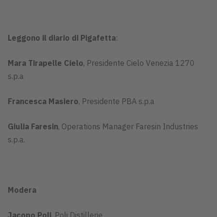
Leggono il diario di Pigafetta
:
Mara Tirapelle Cielo
, Presidente Cielo Venezia 1270
s.p.a
Francesca Masiero
, Presidente PBA s.p.a
Giulia Faresin
, Operations Manager Faresin Industries
s.p.a.
Modera
Jacopo Poli
, Poli Distillerie