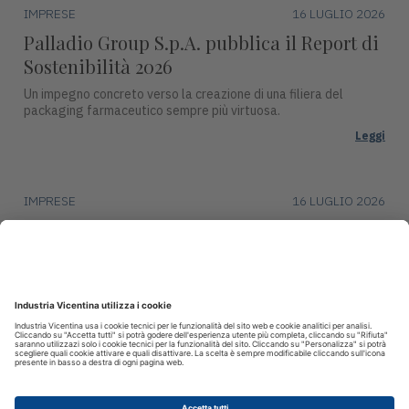
IMPRESE
16 LUGLIO 2026
Palladio Group S.p.A. pubblica il Report di
Sostenibilità 2026
Un impegno concreto verso la creazione di una filiera del
packaging farmaceutico sempre più virtuosa.
Leggi
IMPRESE
16 LUGLIO 2026
DentalArt presenta ZERO per lo studio
dentistico del futuro
La soluzione integra design, funzionalità avanzate e tecnologie
intelligenti per il settore dentale.
Leggi