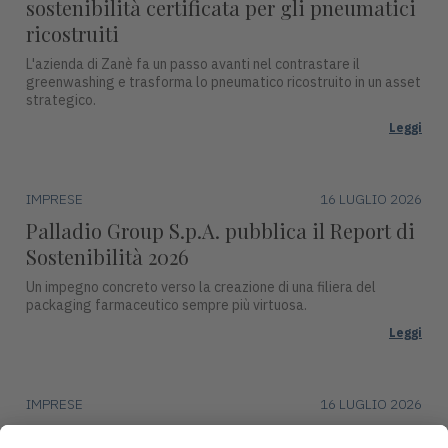
sostenibilità certificata per gli pneumatici
ricostruiti
L'azienda di Zanè fa un passo avanti nel contrastare il
greenwashing e trasforma lo pneumatico ricostruito in un asset
strategico.
Leggi
IMPRESE
16 LUGLIO 2026
Palladio Group S.p.A. pubblica il Report di
Sostenibilità 2026
Un impegno concreto verso la creazione di una filiera del
packaging farmaceutico sempre più virtuosa.
Leggi
IMPRESE
16 LUGLIO 2026
DentalArt presenta ZERO per lo studio