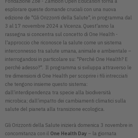
Fondazione Zoé - Zambon Open Education torna a
esplorare queste domande cruciali con una nuova
edizione de "Gli Orizzonti della Salute", in programma dal
3 al 17 novembre 2024 a Vicenza. Quest'anno la
rassegna si concentra sul concetto di One Health -
l'approccio che riconosce la salute come un sistema
interconnesso tra salute umana, animale e ambientale –
interrogandosi in particolare su: "Perché One Health? E
perché adesso?". Il programma si sviluppa attraverso le
tre dimensioni di One Health per scoprire i fili intrecciati
che tengono insieme questo sistema:
dall’interdipendenza tra specie alla biodiversità
microbica; dall’impatto dei cambiamenti climatici sulla
salute del pianeta alla transizione ecologica.
Gli Orizzonti della Salute inizierà domenica 3 novembre in
concomitanza con il
One Health Day
– la giornata