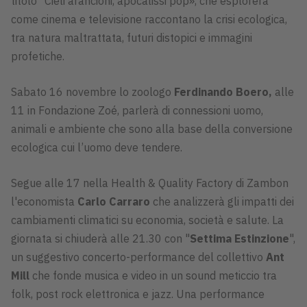
titolo "Cieli arancioni, apocalissi pop», che esplorerà
come cinema e televisione raccontano la crisi ecologica,
tra natura maltrattata, futuri distopici e immagini
profetiche.
Sabato 16 novembre lo zoologo
Ferdinando Boero,
alle
11 in Fondazione Zoé, parlerà di connessioni uomo,
animali e ambiente che sono alla base della conversione
ecologica cui l’uomo deve tendere.
Segue alle 17 nella Health & Quality Factory di Zambon
l'economista
Carlo Carraro
che analizzerà gli impatti dei
cambiamenti climatici su economia, società e salute. La
giornata si chiuderà alle 21.30 con "
Settima Estinzione
",
un suggestivo concerto-performance del collettivo
Ant
Mill
che fonde musica e video in un sound meticcio tra
folk, post rock elettronica e jazz. Una performance