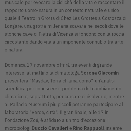
musicale per evocare la ciclicità della vita e raccontare il
rapporto uomo-natura in un contesto naturale e unico
quale il Teatro in Grotta di Chez Les Grottes a Costozza di
Longare, una grotta millenaria scavata nei secoli dove le
storiche cave di Pietra di Vicenza si fondono con la roccia
circostante dando vita a un imponente connubio tra arte
e natura.
Domenica 17 novembre offrirà tre eventi di grande
interesse: al mattino la climatologa S
erena Giacomin
presenterà "Mayday, Terra chiama uomo", un'analisi
scientifica per conoscere il problema del cambiamento
climatico e, soprattutto, per cercare di risolverlo, mentre
al Palladio Museum i più piccoli potranno partecipare al
laboratorio "Verde, città". Il gran finale, alle 17 in
Fondazione Zoé, è affidato a un trio d'eccezione: i
microbiologi
Duccio Cavalieri
e
Rino Rappuoli
, insieme