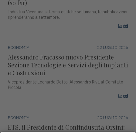
(so far)
Industria Vicentina si ferma qualche settimana, le pubblicazioni
riprenderanno a settembre.
Leggi
ECONOMIA
22 LUGLIO 2026
Alessandro Fracasso nuovo Presidente
Sezione Tecnologie e Servizi degli Impianti
e Costruzioni
Vicepresidente Leonardo Detto; Alessandro Riva al Comitato
Piccola.
Leggi
ECONOMIA
20 LUGLIO 2026
ETS, il Presidente di Confindustria Orsini:
"Revisione marginale, condanna l’industria