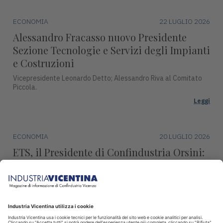
ECONOMIA
22 LUGLIO 2026
Alessandro Fracasso nuovo Presidente
Sezione Tecnologie e Servizi degli Impianti
e Costruzioni
Vicepresidente Leonardo Detto; Alessandro Riva al Comitato
Piccola.
Leggi
ECONOMIA
20 LUGLIO 2026
ETS, il Presidente di Confindustria Orsini:
"Revisione marginale, condanna l’industria
europea"
Continueremo ad impegnarci per difendere la produzione,
l’occupazione e la sovranità europea.
Leggi