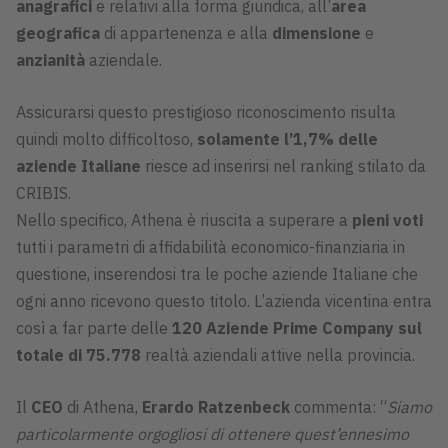
anagrafici
e relativi alla forma giuridica, all’
area
geografica
di appartenenza e alla
dimensione
e
anzianità
aziendale.
Assicurarsi questo prestigioso riconoscimento risulta
quindi molto difficoltoso,
solamente l’1,7% delle
aziende Italiane
riesce ad inserirsi nel ranking stilato da
CRIBIS.
Nello specifico, Athena è riuscita a superare a
pieni voti
tutti i parametri di affidabilità economico-finanziaria in
questione, inserendosi tra le poche aziende Italiane che
ogni anno ricevono questo titolo. L’azienda vicentina entra
così a far parte delle
120 Aziende Prime Company sul
totale di 75.778
realtà aziendali attive nella provincia.
Il
CEO
di Athena,
Erardo Ratzenbeck
commenta: “
Siamo
particolarmente orgogliosi di ottenere quest’ennesimo