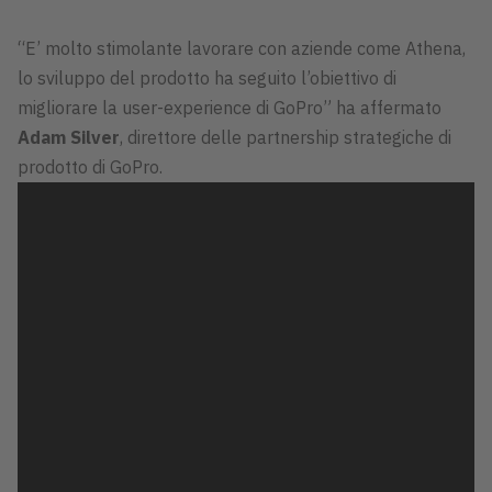
“E’ molto stimolante lavorare con aziende come Athena,
lo sviluppo del prodotto ha seguito l’obiettivo di
migliorare la user-experience di GoPro” ha affermato
Adam Silver
, direttore delle partnership strategiche di
prodotto di GoPro.