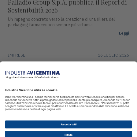
Palladio Group S.p.A. pubblica il Report di
Sostenibilità 2026
Un impegno concreto verso la creazione di una filiera del
packaging farmaceutico sempre più virtuosa.
Leggi
IMPRESE
16 LUGLIO 2026
DentalArt presenta ZERO per lo studio
dentistico del futuro
La soluzione integra design, funzionalità avanzate e tecnologie
intelligenti per il settore dentale.
Leggi
© 2026 INDUSTRIA VICENTINA - Editore I.P.I srl, Piazza Castello 3
Vicenza - CF e P.IVA 00341780245 - Reg. Trib. Vicenza 431 del