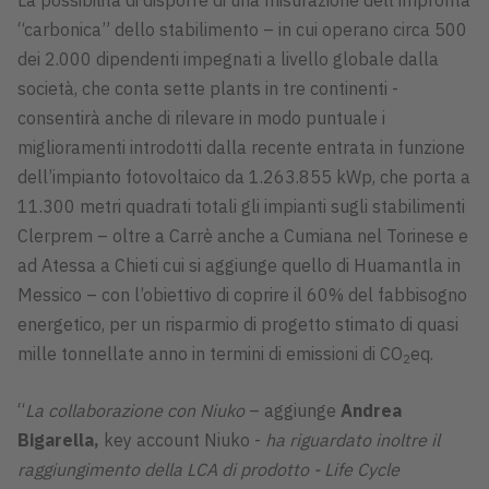
“carbonica” dello stabilimento – in cui operano circa 500
dei 2.000 dipendenti impegnati a livello globale dalla
società, che conta sette plants in tre continenti -
consentirà anche di rilevare in modo puntuale i
miglioramenti introdotti dalla recente entrata in funzione
dell’impianto fotovoltaico da 1.263.855 kWp, che porta a
11.300 metri quadrati totali gli impianti sugli stabilimenti
Clerprem – oltre a Carrè anche a Cumiana nel Torinese e
ad Atessa a Chieti cui si aggiunge quello di Huamantla in
Messico – con l’obiettivo di coprire il 60% del fabbisogno
energetico, per un risparmio di progetto stimato di quasi
mille tonnellate anno in termini di emissioni di CO
eq.
2
“
La collaborazione con Niuko
– aggiunge
Andrea
Bigarella,
key account Niuko -
ha riguardato inoltre il
raggiungimento della LCA di prodotto - Life Cycle