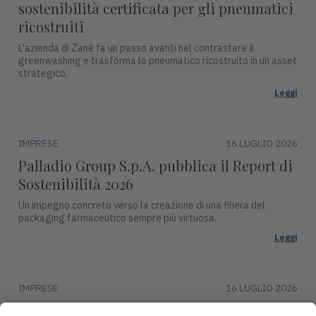
sostenibilità certificata per gli pneumatici
ricostruiti
L'azienda di Zanè fa un passo avanti nel contrastare il
greenwashing e trasforma lo pneumatico ricostruito in un asset
strategico.
Leggi
IMPRESE
16 LUGLIO 2026
Palladio Group S.p.A. pubblica il Report di
Sostenibilità 2026
Un impegno concreto verso la creazione di una filiera del
packaging farmaceutico sempre più virtuosa.
Leggi
IMPRESE
16 LUGLIO 2026
DentalArt presenta ZERO per lo studio