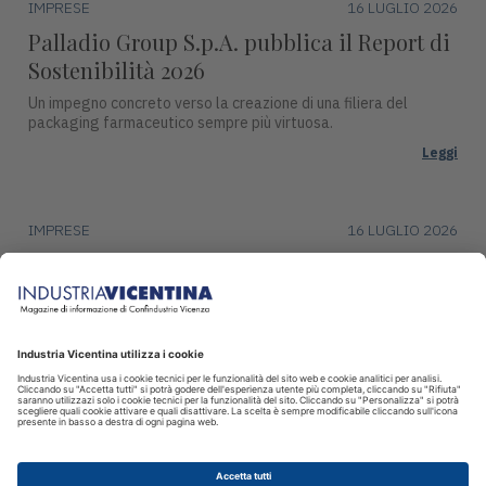
IMPRESE
16 LUGLIO 2026
Palladio Group S.p.A. pubblica il Report di
Sostenibilità 2026
Un impegno concreto verso la creazione di una filiera del
packaging farmaceutico sempre più virtuosa.
Leggi
IMPRESE
16 LUGLIO 2026
DentalArt presenta ZERO per lo studio
dentistico del futuro
La soluzione integra design, funzionalità avanzate e tecnologie
intelligenti per il settore dentale.
Leggi