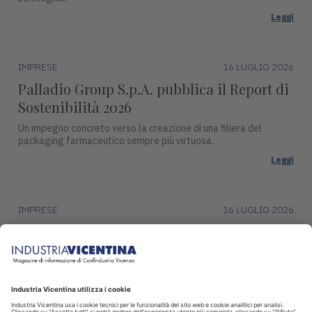
Leggi
IMPRESE
16 LUGLIO 2026
Palladio Group S.p.A. pubblica il Report di
Sostenibilità 2026
Un impegno concreto verso la creazione di una filiera del
packaging farmaceutico sempre più virtuosa.
Leggi
IMPRESE
16 LUGLIO 2026
DentalArt presenta ZERO per lo studio
dentistico del futuro
La soluzione integra design, funzionalità avanzate e tecnologie
intelligenti per il settore dentale.
Leggi