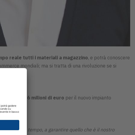
mpo reale tutti i materiali a magazzino
, e potrà conoscere
mmerce mondiali; ma si tratta di una rivoluzione se si
to di oltre 6 milioni di euro
per il nuovo impianto
, allo stesso tempo, a garantire quello che è il nostro