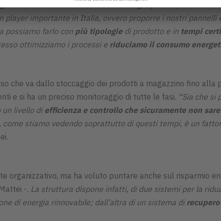
ega
Enrico Mattei
, amministratore di Legnopan -
. Questo nuovo
player importante in Italia, ovvero proporre i nostri pannelli e
ora possiamo farlo con
più tipologie
di prodotto e in
tempi certi
stesso ottimizziamo i processi e
riduciamo il consumo energet
so che va dallo stoccaggio dei prodotti a magazzino fino alla
nti e si ha un preciso monitoraggio di tutte le fasi.
“Sia che si p
un livello di
efficienza e controllo che sicuramente non sar
, come stiamo vedendo soprattutto di questi tempi, è un fattor
ei.
te organizzativo, ma ha voluto puntare anche sul risparmio en
Mattei -
. La struttura dispone infatti, di due sistemi per la ri
ne di energia rinnovabile; dall’altra di un sistema di
recupero 