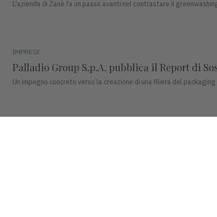
L'azienda di Zanè fa un passo avanti nel contrastare il greenwashing
IMPRESE
Palladio Group S.p.A. pubblica il Report di So
Un impegno concreto verso la creazione di una filiera del packaging
IMPRESE
DentalArt presenta ZERO per lo studio dentisti
La soluzione integra design, funzionalità avanzate e tecnologie intel