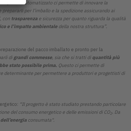
 impianto automatizzato ci permette di innovare la
 prepararli per l’imballo e la spedizione assicurando ai
, con
trasparenza
e sicurezza per quanto riguarda la qualità
ico e l’impatto ambientale
della nostra struttura”.
 preparazione del pacco imballato e pronto per la
arli di
grandi
commesse
, sia che si tratti di
quantità più
ebbe stato possibile prima.
Questo ci permette di
e determinante per permettere a produttori e progettisti di
ergetico:
“Il progetto è stato studiato prestando particolare
duzione del consumo energetico e delle emissioni di CO
. Da
2
dell’energia
consumata".