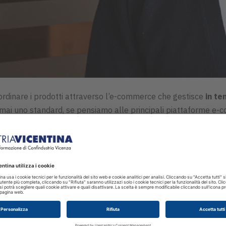
ordinare i prodotti attraverso l’e-commerce che gestisce
in te
rmai uno standard, se pensiamo alle principali piattaforme e-co
inati e semilavorati
per l’arredamento moderno.
cchette
Legnopan
propone al mercato grazie ad
un investimen
i.
l’esperienza d’acquisto
più facile e soddisfacente
, riuscendo