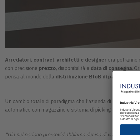
Arredatori, contract
,
architetti e designer
ora potranno 
con precisione
prezzo
, disponibilità e
data
di
consegna
. O
pensa al mondo della
distribuzione BtoB di
pannelli, lam
Un cambio totale di paradigma che l’azienda di Piovene Ro
automatico con magazzino e sistema di picking automatizzat
“Già nel periodo pre-covid abbiamo deciso di voler rendere