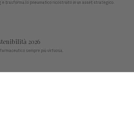
 e trasforma lo pneumatico ricostruito in un asset strategico.
stenibilità 2026
 farmaceutico sempre più virtuosa.
co del futuro
ligenti per il settore dentale.