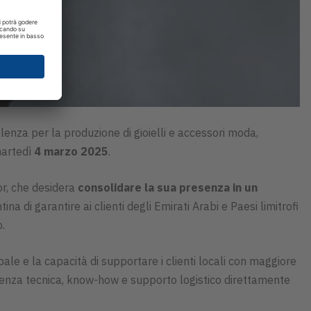
llenza per la produzione di gioielli e accessori moda,
 martedì
4 marzo 2025
.
or, che desidera
consolidare la sua presenza in un
ina di garantire ai clienti degli Emirati Arabi e Paesi limitrofi
o.
ale e la capacità di supportare i clienti locali con maggiore
istenza tecnica, know-how e supporto logistico direttamente