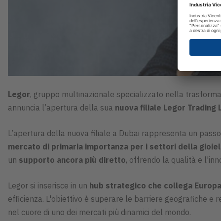
Legor
, gruppo multinazionale specializzato nella trasformazi
annuncia l’apertura della sua
nuova filiale Legor Trading 
L’apertura della nuova filiale a Dubai rappresenta un passo
mercato di primaria importanza per i settori della gioie
un
supporto ancora più diretto
, offrendo la qualità e l'
Legor si inserisce in un
hub strategico che collega Europa
efficienza. L'obiettivo è superare le barriere geografiche e
nel cuore di uno dei mercati più dinamici del mondo.