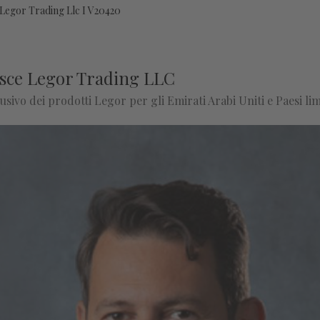
Legor Trading Llc I V20420
nasce Legor Trading LLC
ivo dei prodotti Legor per gli Emirati Arabi Uniti e Paesi lim