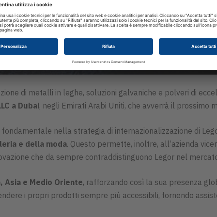
one di metalli in leghe, soluzioni galvaniche e polveri di ecce
LLC a Dubai
, negli Emirati Arabi Uniti, che avverrà il prossimo
 fondamentale nella strategia di internazionalizzazione di Leg
lleria e della moda
. Questo permette, inoltre, all’azienda vicent
innovazione che da sempre contraddistinguono Legor nel mercat
, Asia e Medio Oriente
, rafforzando così la sua presenza glob
 rendere i propri prodotti sempre più accessibili, fornendo ass