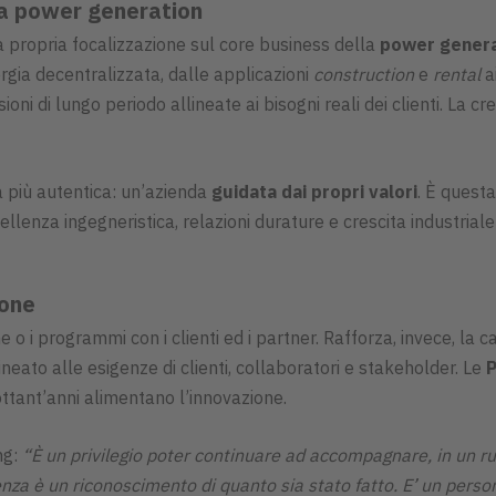
la power generation
a propria focalizzazione sul core business della
power genera
ergia decentralizzata, dalle applicazioni
construction
e
rental
a
sioni di lungo periodo allineate ai bisogni reali dei clienti. L
a più autentica: un’azienda
guidata dai propri valori
. È questa
ellenza ingegneristica, relazioni durature e crescita industriale
sone
e o i programmi con i clienti ed i partner. Rafforza, invece, la
ineato alle esigenze di clienti, collaboratori e stakeholder. Le
ottant’anni alimentano l’innovazione.
ng:
“È un privilegio poter continuare ad accompagnare, in un ru
nza è un riconoscimento di quanto sia stato fatto. E’ un perso