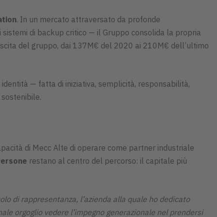
tion
. In un mercato attraversato da profonde
i sistemi di backup critico — il Gruppo consolida la propria
a crescita del gruppo, dai 137M€ del 2020 ai 210M€ dell’ultimo
 identità — fatta di iniziativa, semplicità, responsabilità,
 sostenibile.
 capacità di Mecc Alte di operare come partner industriale
Persone
restano al centro del percorso: il capitale più
olo di rappresentanza, l’azienda alla quale ho dedicato
nale orgoglio vedere l’impegno generazionale nel prendersi