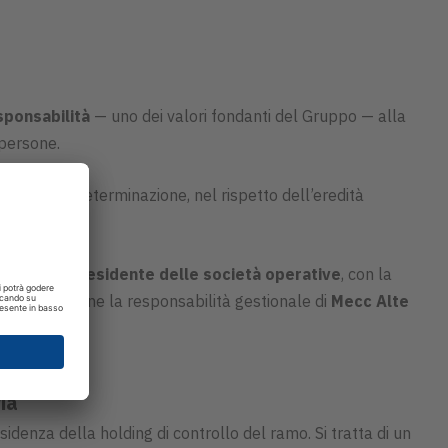
sponsabilità
— uno dei valori fondanti del Gruppo — alla
 persone.
visione e determinazione, nel rispetto dell’eredità
elegato
e
Presidente delle società operative
, con la
dite
,
mantiene la responsabilità gestionale di
Mecc Alte
ia
idenza della holding di controllo del ramo. Si tratta di un