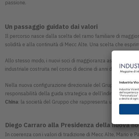
passione.
Un passaggio guidato dai valori
Il percorso nasce dalla scelta del ramo familiare di maggio
solidità e alla continuità di Mecc Alte. Una scelta che espri
Allo stesso modo, i nuovi soci di maggioranza assumono quest
industriale costruita nel corso di decine di anni di presenza
Nella nuova configurazione direzionale del Gruppo,
Mario 
responsabilità della guida strategica e dell’indirizzo industr
China
: la società del Gruppo che rappresenta uno dei pilastr
Diego Carraro alla Presidenza della nuova hol
In coerenza con i valori di tradizione di Mecc Alte, Mario e