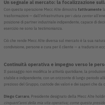
Un segnale al mercato: la focalizzazione sul
Con questa operazione Mecc Alte dimostra
fattivamente
l
trasformazioni — dall’infrastruttura per i
data center
all’en
posizione di partner industriale indipendente, capace di deci
esercizio ne sono la testimonianza.
Ciò che rende Mecc Alte diversa sul mercato è la sua natur
condivisione, persone e cura per il cliente — a tradursi in ecc
Continuità operativa e impegno verso le per
Il passaggio non modifica le attività quotidiane, la produzion
stabile e indipendente, con un orizzonte di lungo periodo all
prezioso del Gruppo, custode dei valori e dei saperi che da 
Diego Carraro
, Presidente designato della Mecc Alte holdi
cinquant’anni della mia vita operativa; come questa preside