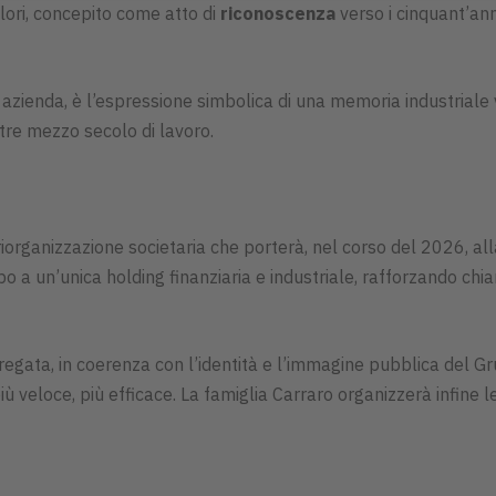
alori, concepito come atto di
riconoscenza
verso i cinquant’ann
azienda, è l’espressione simbolica di una memoria industriale
ltre mezzo secolo di lavoro.
iorganizzazione societaria che porterà, nel corso del 2026, al
po a un’unica holding finanziaria e industriale, rafforzando chi
egata, in coerenza con l’identità e l’immagine pubblica del Gr
più veloce, più efficace. La famiglia Carraro organizzerà infine 