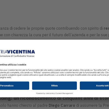
ranza di cedere le proprie quote contribuendo con spirito di
re
me con chiarezza la cura per il futuro dell’azienda e per le sue
o impegno con l’intento di guidare la nuova fase con energia, 
 costante nel mercato.
Carraro
continuerà ad assumere il ruolo di
Amministratore D
iale dell’intero perimetro.
Paolo Carraro
,
Vice Presidente
ven
i strategici del futuro sviluppo.
ding: un riconoscimento di cinquant’anni di stor
 Paolo hanno chiesto al padre
Diego Carraro
di assumere la Pres