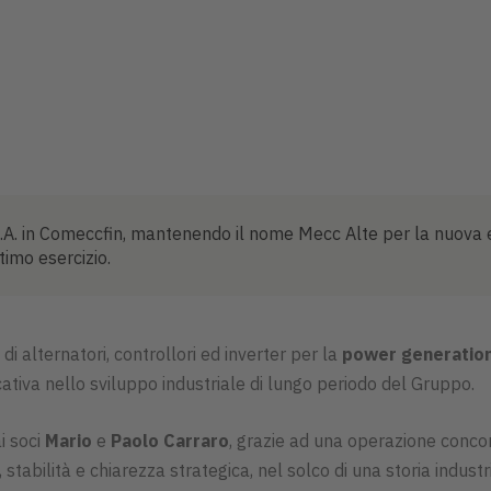
S.p.A. in Comeccfin, mantenendo il nome Mecc Alte per la nuova 
timo esercizio.
i alternatori, controllori ed inverter per la
power generatio
ativa nello sviluppo industriale di lungo periodo del Gruppo.
i soci
Mario
e
Paolo Carraro
, grazie ad una operazione concor
 stabilità e chiarezza strategica, nel solco di una storia indust