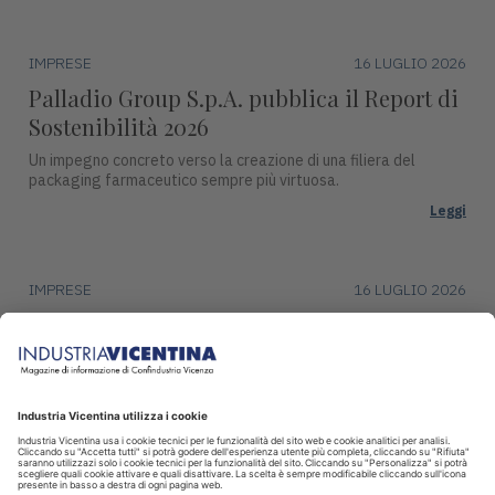
IMPRESE
16 LUGLIO 2026
Palladio Group S.p.A. pubblica il Report di
Sostenibilità 2026
Un impegno concreto verso la creazione di una filiera del
packaging farmaceutico sempre più virtuosa.
Leggi
IMPRESE
16 LUGLIO 2026
DentalArt presenta ZERO per lo studio
dentistico del futuro
La soluzione integra design, funzionalità avanzate e tecnologie
intelligenti per il settore dentale.
Leggi