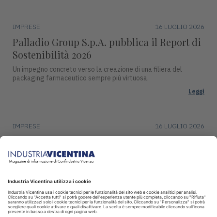
IMPRESE
16 LUGLIO 2026
Palladio Group S.p.A. pubblica il Report di
Sostenibilità 2026
Un impegno concreto verso la creazione di una filiera del
packaging farmaceutico sempre più virtuosa.
Leggi
IMPRESE
16 LUGLIO 2026
DentalArt presenta ZERO per lo studio
dentistico del futuro
La soluzione integra design, funzionalità avanzate e tecnologie
intelligenti per il settore dentale.
Leggi