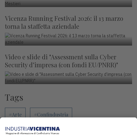
Vicenza Running Festival 2026: il 13 marzo
torna la staffetta aziendale
Video e slide di "Assessment sulla Cyber
Security d’impresa (con fondi EU/PNRR)"
Tags
#Arte
#Confindustria
#Confindustria Sette
#Confindustria Vicenza