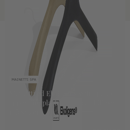
MAINETTI SPA
Mainetti ed Ekoligens sviluppano
appendini plastic free scalabili per
il fashion