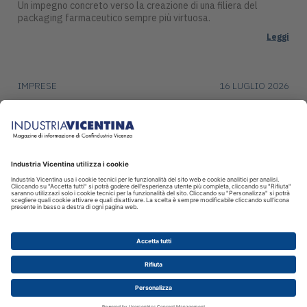
Un impegno concreto verso la creazione di una filiera del
packaging farmaceutico sempre più virtuosa.
Leggi
IMPRESE
16 LUGLIO 2026
DentalArt presenta ZERO per lo studio
dentistico del futuro
La soluzione integra design, funzionalità avanzate e tecnologie
intelligenti per il settore dentale.
Leggi
© 2026 INDUSTRIA VICENTINA - Editore I.P.I srl, Piazza Castello 3
Vicenza - CF e P.IVA 00341780245 - Reg. Trib. Vicenza 431 del
12.2.1982 - Dir. resp. Simone Sinico
Disclaimer
Cookie
Privacy sito