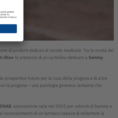
ione di prodotti dedicati al mondo medicale. Tra le novità del
Dr.Blue
la presenza di un cartellino dedicato a
Sammy
 le prospettive future per la cura della progeria e di altre
on la progeria – una patologia genetica rarissima che
ROSAB
, associazione nata nel 2005 per volontà di Sammy e
dal riconoscimento di un farmaco capace di rallentare la