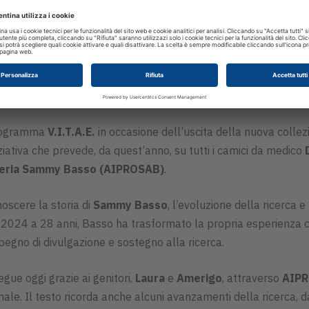
Programma
V.I.T.A.E.
in occasione dell’uscita della nuova collez
ziativa che prevede, da quest’anno, su tutti i camici da medico
ogeria Sammy Basso (AIPROSAB)
.
onoscere la storia di
Sammy Basso
, l’evoluzione della ricerca e
 2024 a 28 anni, Basso ha trasformato la propria esperienza c
egno di divulgazione e sostegno alla ricerca.
egue oggi grazie ai genitori,
Laura
e
Amerigo
, attraverso
AIP
nale. Il testo ricorda anche alcuni avanzamenti della ricerca, 