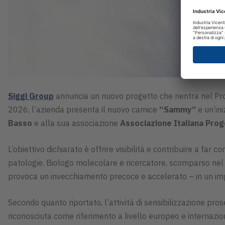
Siggi Group
annuncia un nuovo progetto che rientra nel 
2026, l’azienda presenta il nuovo camice
“Sammy”
e un’ini
Basso
e alla sua associazione
Associazione Italiana Pr
L’obiettivo dichiarato è offrire visibilità e contribuire a far c
patologie. Biologo molecolare e ricercatore, scomparso nel
provoca un invecchiamento precoce e accelerato – in un imp
Secondo quanto riportato, l’attività di sensibilizzazione pros
riconosciuta come riferimento a livello europeo e internazio