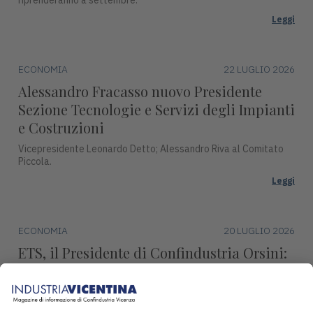
Leggi
ECONOMIA
22 LUGLIO 2026
Alessandro Fracasso nuovo Presidente
Sezione Tecnologie e Servizi degli Impianti
e Costruzioni
Vicepresidente Leonardo Detto; Alessandro Riva al Comitato
Piccola.
Leggi
ECONOMIA
20 LUGLIO 2026
ETS, il Presidente di Confindustria Orsini:
"Revisione marginale, condanna l’industria
europea"
Continueremo ad impegnarci per difendere la produzione,