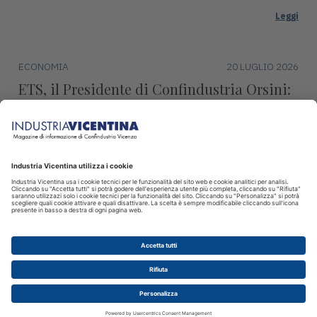
Leggi
ECONOMIA
20 LUGLIO 2026
ETS, il Presidente di Confindustria Orsini:
"Revisione marginale, condanna l’industria
europea"
Continueremo ad impegnarci per difendere la produzione,
l’occupazione e la sovranità europea.
Leggi
© 2026 INDUSTRIA VICENTINA - Editore I.P.I srl, Piazza Castello 3
Vicenza - CF e P.IVA 00341780245 - Reg. Trib. Vicenza 431 del
12.2.1982 - Dir. resp. Simone Sinico
Disclaimer
Cookie
Privacy sito