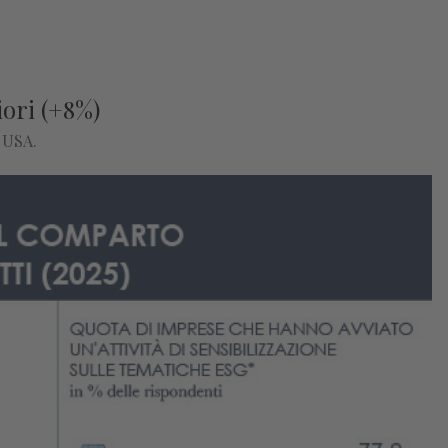
iori (+8%)
i USA.