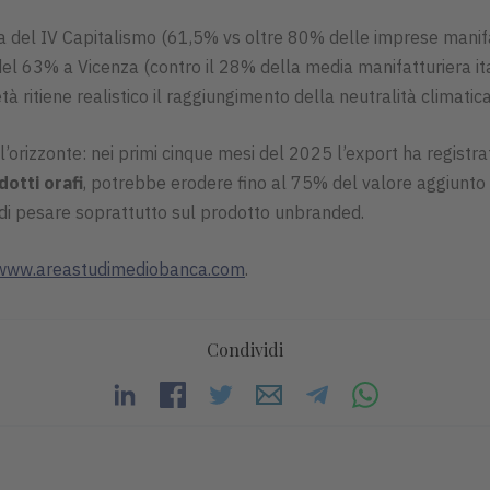
ia del IV Capitalismo (61,5% vs oltre 80% delle imprese manifat
 63% a Vicenza (contro il 28% della media manifatturiera itali
 ritiene realistico il raggiungimento della neutralità climatic
l’orizzonte: nei primi cinque mesi del 2025 l’export ha registr
otti orafi
, potrebbe erodere fino al 75% del valore aggiunto
di pesare soprattutto sul prodotto unbranded.
www.areastudimediobanca.com
.
Condividi