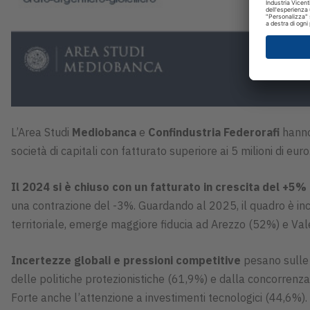
L’Area Studi
Mediobanca
e
Confindustria Federorafi
hanno
società di capitali con fatturato superiore ai 5 milioni di eu
Il 2024 si è chiuso con un fatturato in crescita del +5%
una contrazione del -3%. Guardando al 2025, il quadro è inc
territoriale, emerge maggiore fiducia ad Arezzo (52%) e Val
Incertezze globali e pressioni competitive
pesano sulle p
delle politiche protezionistiche (61,9%) e dalla concorrenz
Forte anche l’attenzione a investimenti tecnologici (44,6%).