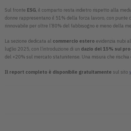
Sul fronte
ESG
, il comparto resta indietro rispetto alla med
donne rappresentano il 51% della forza lavoro, con punte del
rinnovabile per oltre l’80% del fabbisogno e meno della metà
La sezione dedicata al
commercio estero
evidenzia nubi al
luglio 2025, con l’introduzione di un
dazio del 15% sui prod
del +20% sul mercato statunitense. Una misura che rischia 
Il report completo è disponibile gratuitamente
sul sito