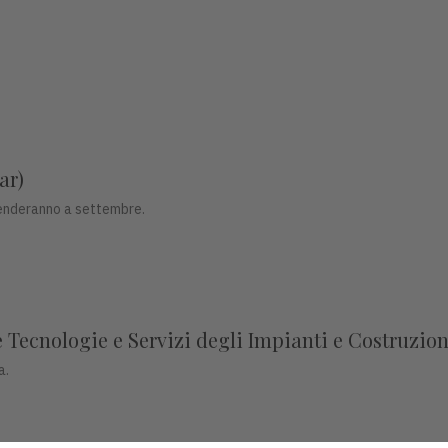
ar)
prenderanno a settembre.
Tecnologie e Servizi degli Impianti e Costruzion
a.