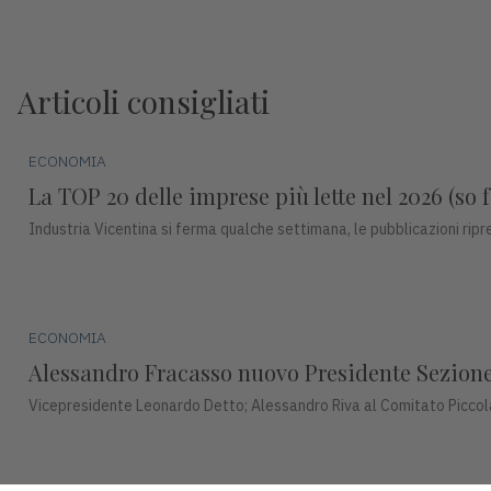
Articoli consigliati
ECONOMIA
La TOP 20 delle imprese più lette nel 2026 (so f
Industria Vicentina si ferma qualche settimana, le pubblicazioni ri
ECONOMIA
Alessandro Fracasso nuovo Presidente Sezione 
Vicepresidente Leonardo Detto; Alessandro Riva al Comitato Piccol