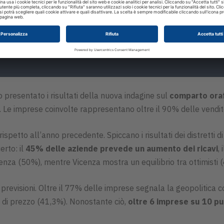
 presentato i risultati della nuova indagine sul
comparto oraf
ro. Le imprese coinvolte rappresentano oltre il 90% delle vendit
rispetto all’anno precedente. Spiccano i risultati dei distretti d
erto: il
45% delle aziende prevede un aumento dei ricavi
,
enza (50%), mentre Vicenza mostra un equilibrio tra ottimisti 
revisioni. Oltre il 77% delle imprese segnala la geopolitica co
a di prezzo (41,3%). Nonostante ciò,
oltre 6 imprese su 10 p