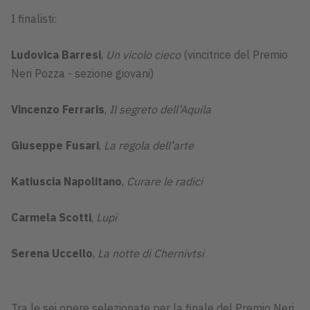
I finalisti:
Ludovica Barresi
,
Un vicolo cieco
(vincitrice del Premio
Neri Pozza - sezione giovani)
Vincenzo Ferraris
,
Il segreto dell’Aquila
Giuseppe Fusari
,
La regola dell’arte
Katiuscia Napolitano
,
Curare le radici
Carmela Scotti
,
Lupi
Serena Uccello
,
La notte di Chernivtsi
Tra le sei opere selezionate per la finale del Premio Neri