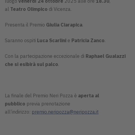
luogo
venerdì 24 ottobre
2025 alle ore
18.30
,
al
Teatro Olimpico
di Vicenza.
Presenta il Premio
Giulia Ciarapica
.
Saranno ospiti
Luca
Scarlini
e
Patricia Zanco
.
Con la partecipazione eccezionale di
Raphael Gualazzi
che si esibirà sul palco
.
La finale del Premio Neri Pozza è
aperta al
pubblico
previa prenotazione
all’indirizzo:
premio.neripozza@neripozza.it