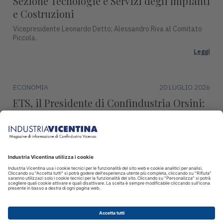
Sezione Tecnologie e Servizi degli Impianti
e Costruzioni
Vicepresidente Leonardo Detto; Alessandro Riva al Comitato
Piccola.
Leggi
ECONOMIA
20 LUGLIO 2026
ETS, il Presidente di Confindustria Orsini:
"Revisione marginale, condanna l’industria
europea"
Continueremo ad impegnarci per difendere la produzione,
l’occupazione e la sovranità europea.
Leggi
© 2026 INDUSTRIA VICENTINA - Editore I.P.I srl, Piazza Castello 3