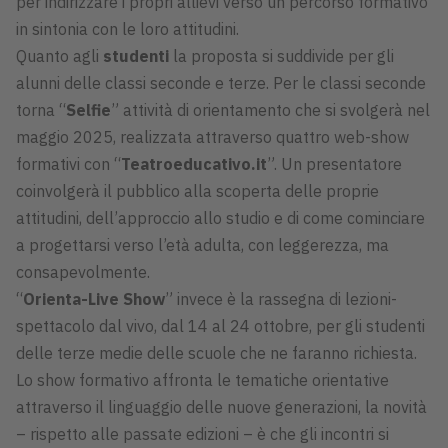
per indirizzare i propri allievi verso un percorso formativo
in sintonia con le loro attitudini.
Quanto agli
studenti
la proposta si suddivide per gli
alunni delle classi seconde e terze. Per le classi seconde
torna “
Selfie
” attività di orientamento che si svolgerà nel
maggio 2025, realizzata attraverso quattro web-show
formativi con “
Teatroeducativo.it
”. Un presentatore
coinvolgerà il pubblico alla scoperta delle proprie
attitudini, dell’approccio allo studio e di come cominciare
a progettarsi verso l’età adulta, con leggerezza, ma
consapevolmente.
“
Orienta-Live Show
” invece è la rassegna di lezioni-
spettacolo dal vivo, dal 14 al 24 ottobre, per gli studenti
delle terze medie delle scuole che ne faranno richiesta.
Lo show formativo affronta le tematiche orientative
attraverso il linguaggio delle nuove generazioni, la novità
– rispetto alle passate edizioni – è che gli incontri si