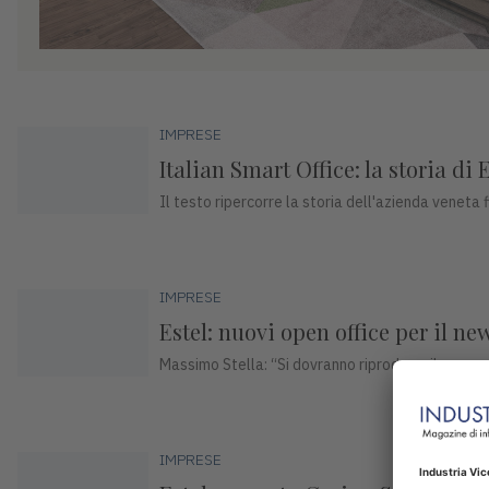
IMPRESE
Italian Smart Office: la storia di
Il testo ripercorre la storia dell'azienda veneta f
IMPRESE
Estel: nuovi open office per il n
Massimo Stella: “Si dovranno riprodurre il senso 
IMPRESE