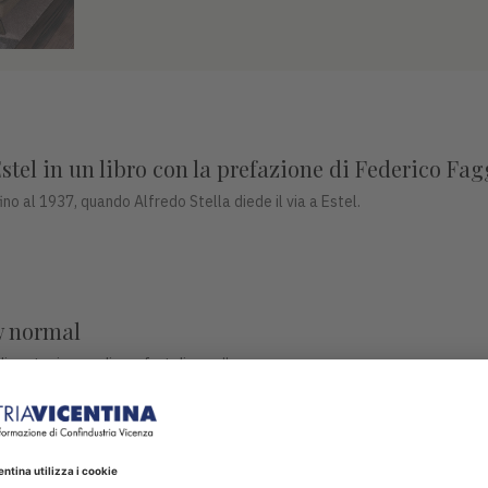
 Estel in un libro con la prefazione di Federico Fa
ino al 1937, quando Alfredo Stella diede il via a Estel.
ew normal
di protezione e di comfort di casa”.