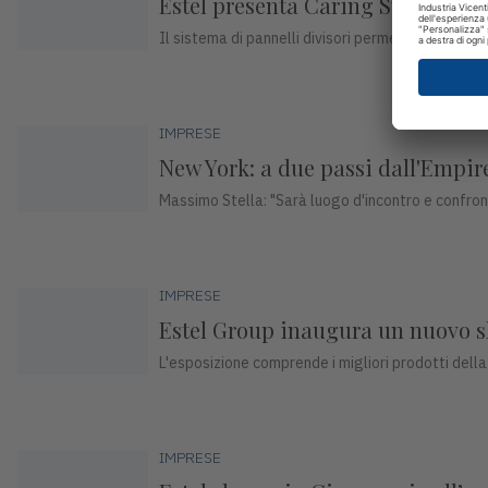
Estel presenta Caring System: la 
Il sistema di pannelli divisori permette la protezi
IMPRESE
New York: a due passi dall'Empir
Massimo Stella: "Sarà luogo d'incontro e confront
IMPRESE
Estel Group inaugura un nuovo
L'esposizione comprende i migliori prodotti dell
IMPRESE