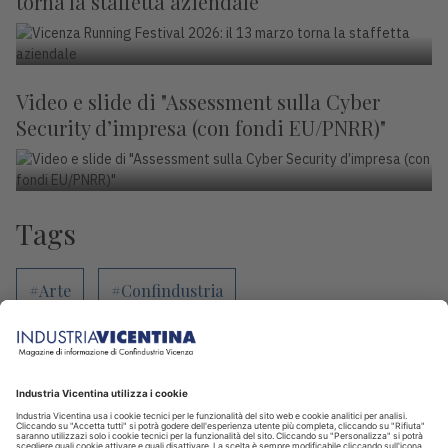
torna la staffetta aziendale
Video e slide di "Assessment sulla Cyber
Security d’impresa (con fondi EU/PNRR)"
Tags
#Arte
#Confindustria
#Confindustria Sette
#Confindustria Vicenza
#Congiuntura
#Contenuto sponsorizzato