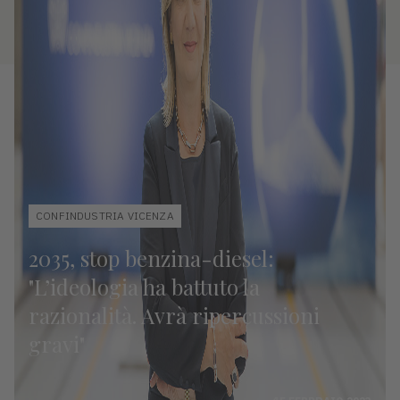
CONFINDUSTRIA VICENZA
2035, stop benzina-diesel:
"L’ideologia ha battuto la
razionalità. Avrà ripercussioni
gravi"