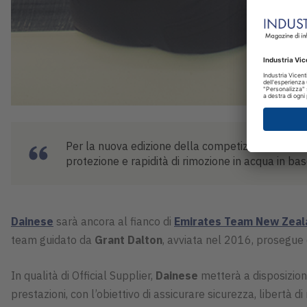
Per la nuova edizione della competizione, il gru
protezione e rapidità di rimozione in acqua in base
Dainese
sarà ancora al fianco di
Emirates Team New Zeal
team guidato da
Grant Dalton
, avviata nel 2016, prosegue 
In qualità di Official Supplier,
Dainese
metterà a disposizione
prestazioni, con l’obiettivo di assicurare sicurezza, libertà