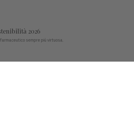
stenibilità 2026
 farmaceutico sempre più virtuosa.
co del futuro
ligenti per il settore dentale.
, Piazza Castello 3 Vicenza - CF e P.IVA 00341780245 - Reg. Trib. Vicen