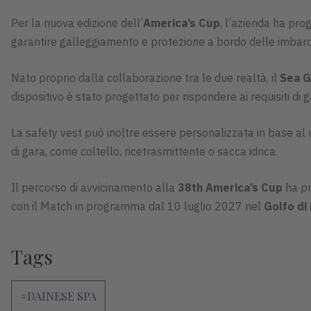
Per la nuova edizione dell’
America’s Cup
, l’azienda ha pro
garantire galleggiamento e protezione a bordo delle imbarca
Nato proprio dalla collaborazione tra le due realtà, il
Sea G
dispositivo è stato progettato per rispondere ai requisiti d
La safety vest può inoltre essere personalizzata in base al
di gara, come coltello, ricetrasmittente o sacca idrica.
Il percorso di avvicinamento alla
38th America’s Cup
ha pr
con il Match in programma dal 10 luglio 2027 nel
Golfo di
Tags
#DAINESE SPA