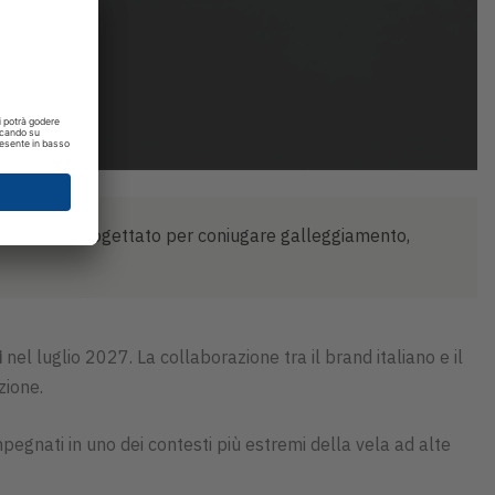
tto tecnico progettato per coniugare galleggiamento,
i
nel luglio 2027. La collaborazione tra il brand italiano e il
zione.
pegnati in uno dei contesti più estremi della vela ad alte