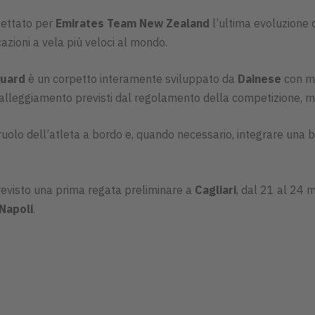
gettato per
Emirates Team New Zealand
l’ultima evoluzione 
zioni a vela più veloci al mondo.
uard
è un corpetto interamente sviluppato da
Dainese
con ma
i galleggiamento previsti dal regolamento della competizione, m
 ruolo dell’atleta a bordo e, quando necessario, integrare un
evisto una prima regata preliminare a
Cagliari
, dal 21 al 24 
 Napoli
.