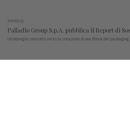
IMPRESE
Palladio Group S.p.A. pubblica il Report di So
Un impegno concreto verso la creazione di una filiera del packaging
IMPRESE
DentalArt presenta ZERO per lo studio dentisti
La soluzione integra design, funzionalità avanzate e tecnologie intel
© 2026 INDUSTRIA VICENTINA - Editore I.P.I srl