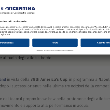
ppo svilupperà un’ulteriore evoluzione del Sea Guard, il corpe
 al ruolo degli atleti a bordo.
and
in vista della
38th America’s Cup
, in programma a
Napol
dopo i successi ottenuti nelle ultime tre edizioni della competi
 del team il proprio know-how nella protezione degli atleti im
 di movimento e supporto alla performance in acqua.