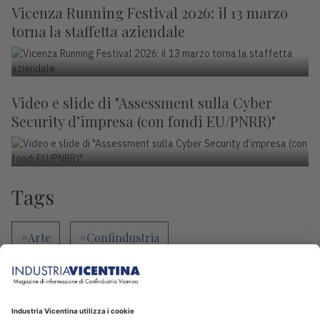
Vicenza Running Festival 2026: il 13 marzo
torna la staffetta aziendale
Video e slide di "Assessment sulla Cyber
Security d’impresa (con fondi EU/PNRR)"
Tags
#Arte
#Confindustria
#Confindustria Sette
#Confindustria Vicenza