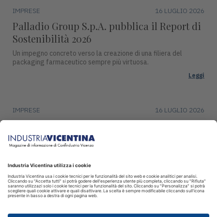
IMPRESE
16 LUGLIO 2026
Palladio Group S.p.A. pubblica il Report di
Sostenibilità 2026
Un impegno concreto verso la creazione di una filiera del
packaging farmaceutico sempre più virtuosa.
Leggi
IMPRESE
16 LUGLIO 2026
DentalArt presenta ZERO per lo studio
dentistico del futuro
La soluzione integra design, funzionalità avanzate e tecnologie
intelligenti per il settore dentale.
Leggi