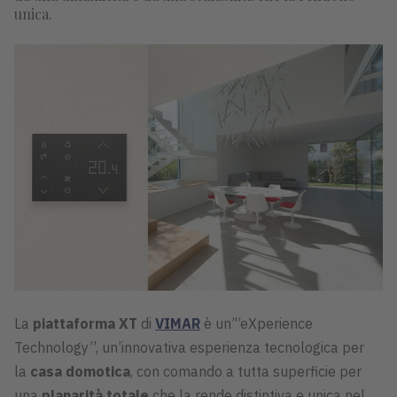
unica.
La
piattaforma XT
di
VIMAR
è un’“eXperience
Technology”, un’innovativa esperienza tecnologica per
la
casa domotica
, con comando a tutta superficie per
una
planarità totale
che la rende distintiva e unica nel