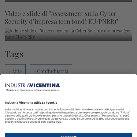
Video e slide di "Assessment sulla Cyber
Security d’impresa (con fondi EU/PNRR)"
Tags
#Arte
#Confindustria
#Confindustria Sette
#Confindustria Vicenza
#Congiuntura
#Contenuto sponsorizzato