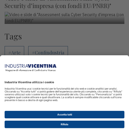
Security d’impresa (con fondi EU/PNRR)"
Tags
#Arte
#Confindustria
#Confindustria Sette
#Confindustria Vicenza
#Congiuntura
#Contenuto sponsorizzato
© 2026 INDUSTRIA VICENTINA - Editore I.P.I srl, Piazza Castello 3
Vicenza - CF e P.IVA 00341780245 - Reg. Trib. Vicenza 431 del