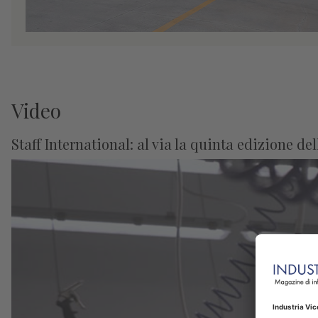
Video
Staff International: al via la quinta edizione de