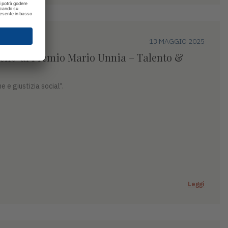
13 MAGGIO 2025
efit" al Premio Mario Unnia – Talento &
 e giustizia social".
Leggi