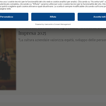
IMPRESE
Considi: menzione speciale "Società Ben
Impresa 2025
"La cultura aziendale valorizza equità, sviluppo delle persone