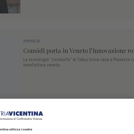
IMPRESE
Considi porta in Veneto l’innovazione r
La tecnologia “zoomorfa” di Tokyo trova casa a Pianezze c
manifattura veneta.