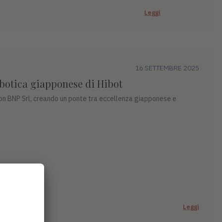
Leggi
16 SETTEMBRE 2025
obotica giapponese di Hibot
on BNP Srl, creando un ponte tra eccellenza giapponese e
Leggi