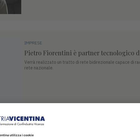
IMPRESE
Pietro Fiorentini è partner tecnologico 
Verrà realizzato un tratto di rete bidirezionale capace di rac
rete nazionale.