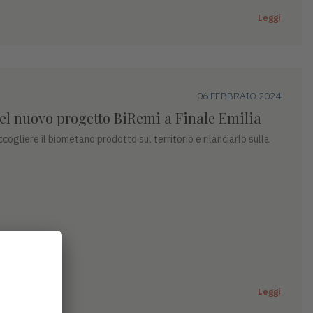
Leggi
06 FEBBRAIO 2024
del nuovo progetto BiRemi a Finale Emilia
cogliere il biometano prodotto sul territorio e rilanciarlo sulla
Leggi